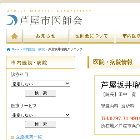
Home
»
市内医院・病院
»
芦屋坂井瑠実クリニック
医院・病院情報
診療科目
芦屋坂井
【院長】田中 寛
医療サービス
腎臓内科 透析科
Tel.0797-31-991
所在地／芦屋市浜芦屋
医療機関一覧