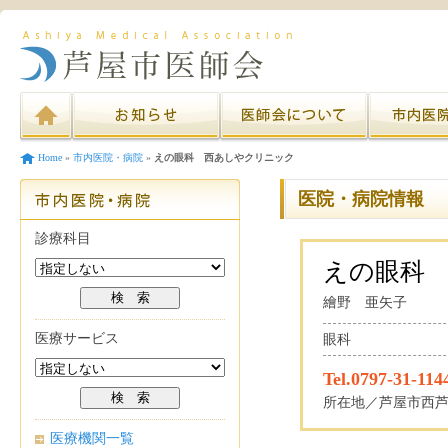
Home
»
市内医院・病院
»
えの眼科 西あしやクリニック
医院・病院情報
診療科目
えの眼科
繪野 亜矢子
医療サービス
眼科
Tel.0797-31-114
所在地／芦屋市西芦
医療機関一覧