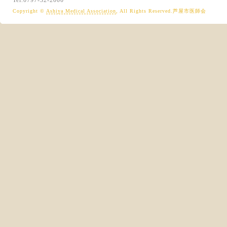
Tel.0797-32-2000
Copyright ©
Ashiya Medical Association
, All Rights Reserved.芦屋市医師会