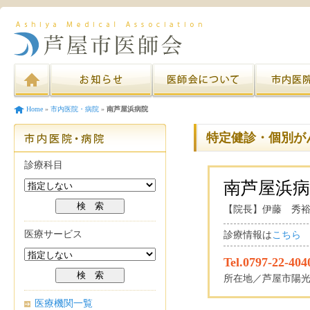
Home
»
市内医院・病院
»
南芦屋浜病院
特定健診・個別が
診療科目
南芦屋浜病
【院長】伊藤 秀
医療サービス
診療情報は
こちら
Tel.0797-22-404
所在地／芦屋市陽光町
医療機関一覧