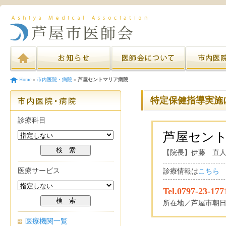
Home
»
市内医院・病院
»
芦屋セントマリア病院
特定保健指導実施
診療科目
芦屋セン
【院長】伊藤 直
医療サービス
診療情報は
こちら
Tel.0797-23-177
所在地／芦屋市朝日ケ
医療機関一覧